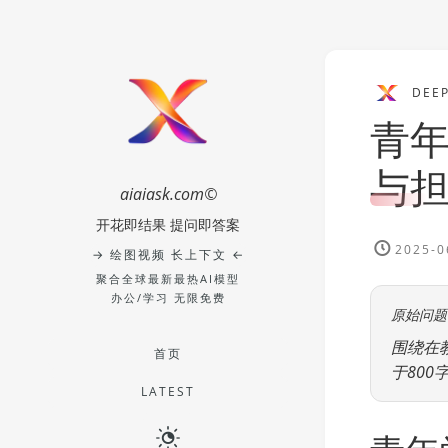
DEE
青
与
aiaiask.com©
开花即结果 提问即答案
2025-0
→ 绘图视频 长上下文 ←
聚合全球最新最热AI模型
办公/学习 无限免费
原始问题
围绕在
首页
于800
LATEST