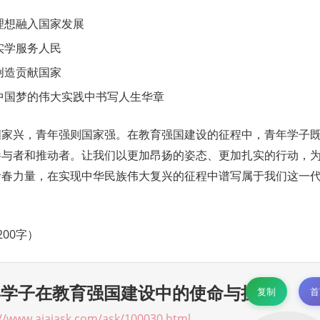
理想融入国家发展
实学服务人民
创造贡献国家
中国梦的伟大实践中书写人生华章
国家兴，青年强则国家强。在教育强国建设的征程中，青年学子
参与者和推动者。让我们以更加昂扬的姿态、更加扎实的行动，
青春力量，在实现中华民族伟大复兴的征程中谱写属于我们这一
200字）
年学子在教育强国建设中的使命与担当
复制
首
://www.aiaiask.com/ask/100030.html