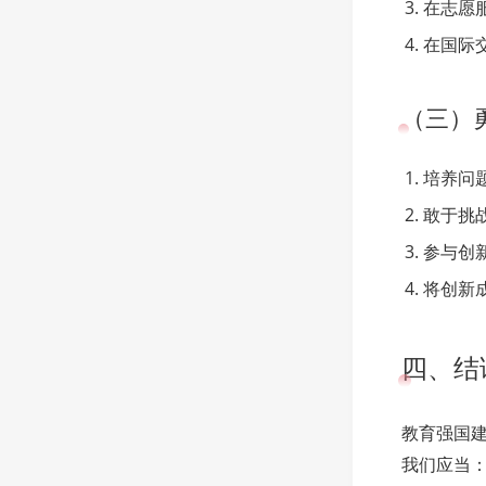
在志愿
在国际
（三）
培养问
敢于挑
参与创
将创新
四、结
教育强国
我们应当