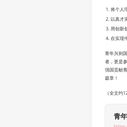
将个人
以真才
用创新
在实现
青年兴则
者，更是
强国贡献
篇章！
（全文约1
青
https