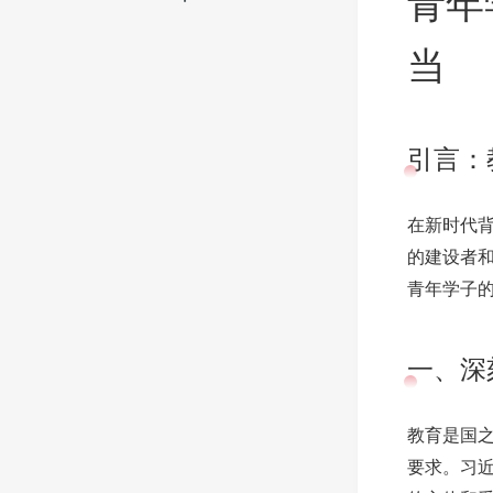
青年
当
引言：
在新时代
的建设者
青年学子
一、深
教育是国
要求。习近