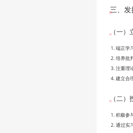
三、发
（一）
端正学
培养批
注重理
建立合
（二）
积极参
通过实