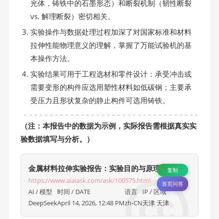
光体，铸铁中的石墨形态）和断裂机制（韧性断裂
vs. 解理断裂）密切相关。
实验操作与数据处理过程加深了对国家标准和材料
拉伸性能物理意义的理解，掌握了万能试验机的基
本操作方法。
实验结果可用于工程选材和零件设计：承受冲击或
需要变形的构件应选用塑性材料如低碳钢；主要承
受压力且形状复杂的静止构件可选用铸铁。
（注：本报告中的数据为示例，实际报告需根据真实实
验数据填写与分析。）
金属材料拉伸实验报告：实验目的与原理详解
复制
https://www.aiaiask.com/ask/100575.html
首页问答
AI / 模型
时间 / DATE
语言
IP / 区域
DeepSeek
April 14, 2026, 12:48 PM
zh-CN
天津 天津