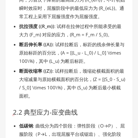
瞬时效应时，屈服阶段中的最低应力为 (R_{eL})。通
常工程上采用下屈服强度作为屈服强度。
抗拉强度 ((R_m))
: 试样在拉伸过程中所能承受的最
大力 (F_m) 对应的应力，(R_m = F_m / S_0)。
断后伸长率 ((A))
: 试样拉断后，标距的残余伸长量与
原始标距的百分比，(A = [(L_u - L_0) / L_0] \times
100\%)，其中 (L_u) 为断后标距。
断面收缩率 ((Z))
: 试样拉断后，颈缩处横截面积的最
大缩减量与原始横截面积的百分比，(Z = [(S_0 - S_u)
/ S_0] \times 100\%)，其中 (S_u) 为断后最小横截
面积。
2.2 典型应力-应变曲线
低碳钢
: 曲线分为四个阶段：弹性阶段（O→P）、屈
服阶段（P→L，出现屈服平台或锯齿）、强化阶段