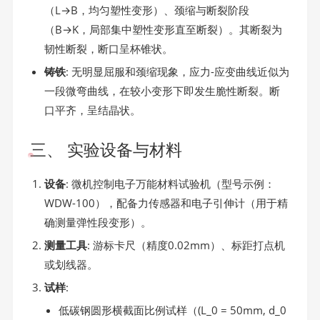
（L→B，均匀塑性变形）、颈缩与断裂阶段
（B→K，局部集中塑性变形直至断裂）。其断裂为
韧性断裂，断口呈杯锥状。
铸铁
: 无明显屈服和颈缩现象，应力-应变曲线近似为
一段微弯曲线，在较小变形下即发生脆性断裂。断
口平齐，呈结晶状。
三、 实验设备与材料
设备
: 微机控制电子万能材料试验机（型号示例：
WDW-100），配备力传感器和电子引伸计（用于精
确测量弹性段变形）。
测量工具
: 游标卡尺（精度0.02mm）、标距打点机
或划线器。
试样
:
低碳钢圆形横截面比例试样（(L_0 = 50mm, d_0