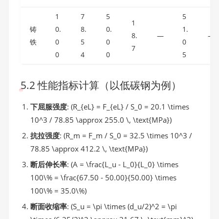
1
7
5
5
1
铸
0.
8.
0.
1.
8.
—
—
铁
0
5
0
0
7
0
4
0
5
5.2 性能指标计算（以低碳钢为例）
下屈服强度
: (R_{eL} = F_{eL} / S_0 = 20.1 \times
10^3 / 78.85 \approx 255.0 \, \text{MPa})
抗拉强度
: (R_m = F_m / S_0 = 32.5 \times 10^3 /
78.85 \approx 412.2 \, \text{MPa})
断后伸长率
: (A = \frac{L_u - L_0}{L_0} \times
100\% = \frac{67.50 - 50.00}{50.00} \times
100\% = 35.0\%)
断面收缩率
: (S_u = \pi \times (d_u/2)^2 = \pi