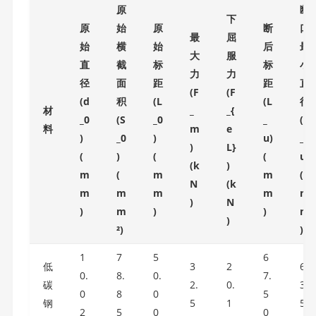
原
断
下
原
始
原
断
口
最
屈
始
横
始
后
最
大
服
直
截
标
标
小
力
力
径
面
距
距
直
(F
(F
(d
积
(L
(L
径
材
_
_{
_0
(S
_0
_
(d
料
m
e
)
_0
)
u)
_
)
L}
(
)
(
(
u)
(k
)
m
(
m
m
(
N
(k
m
m
m
m
m
)
N
)
m
)
)
m
)
²)
)
1
7
5
6
低
3
2
6.
0.
8.
0.
7.
碳
2.
0.
3
0
8
0
5
钢
5
1
5
2
5
0
0