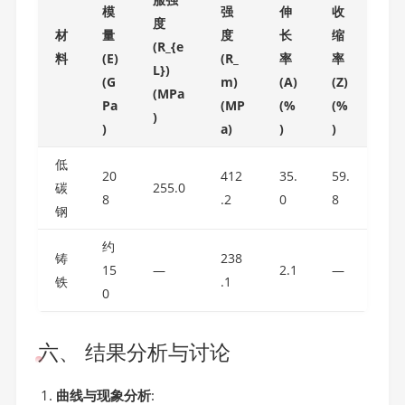
模
强
伸
收
度
材
量
度
长
缩
(R_{e
料
(E)
(R_
率
率
L})
(G
m)
(A)
(Z)
(MPa
Pa
(MP
(%
(%
)
)
a)
)
)
低
20
412
35.
59.
碳
255.0
8
.2
0
8
钢
约
铸
238
15
—
2.1
—
铁
.1
0
六、 结果分析与讨论
曲线与现象分析
: