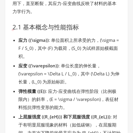
用下，直至断裂，其应力-应变曲线反映了材料的基本
力学行为。
2.1 基本概念与性能指标
应力 ((\sigma))
: 单位面积上所承受的力，(\sigma =
F / S_0)，其中 (F) 为载荷，(S_0) 为试样原始横截面
积。
应变 ((\varepsilon))
: 单位长度的伸长量，
(\varepsilon = \Delta L / L_0)，其中 (\Delta L) 为伸
长量，(L_0) 为原始标距。
弹性模量 ((E))
: 应力-应变曲线在弹性阶段（比例极
限内）的斜率，(E = \sigma / \varepsilon)，表征材
料抵抗弹性变形的能力。
上屈服强度 ((R_{eH})) 和下屈服强度 ((R_{eL}))
: 对
于有明显屈服现象的材料（如低碳钢），在屈服期
间，力首次下降前的最高应力为 (R_{eH})；不计初始