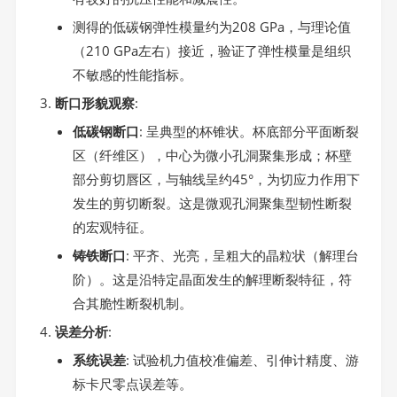
测得的低碳钢弹性模量约为208 GPa，与理论值
（210 GPa左右）接近，验证了弹性模量是组织
不敏感的性能指标。
断口形貌观察
:
低碳钢断口
: 呈典型的杯锥状。杯底部分平面断裂
区（纤维区），中心为微小孔洞聚集形成；杯壁
部分剪切唇区，与轴线呈约45°，为切应力作用下
发生的剪切断裂。这是微观孔洞聚集型韧性断裂
的宏观特征。
铸铁断口
: 平齐、光亮，呈粗大的晶粒状（解理台
阶）。这是沿特定晶面发生的解理断裂特征，符
合其脆性断裂机制。
误差分析
:
系统误差
: 试验机力值校准偏差、引伸计精度、游
标卡尺零点误差等。