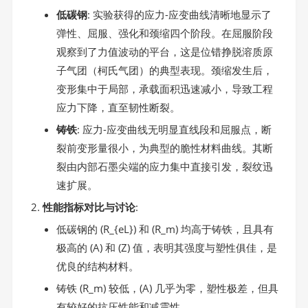
低碳钢
: 实验获得的应力-应变曲线清晰地显示了
弹性、屈服、强化和颈缩四个阶段。在屈服阶段
观察到了力值波动的平台，这是位错挣脱溶质原
子气团（柯氏气团）的典型表现。颈缩发生后，
变形集中于局部，承载面积迅速减小，导致工程
应力下降，直至韧性断裂。
铸铁
: 应力-应变曲线无明显直线段和屈服点，断
裂前变形量很小，为典型的脆性材料曲线。其断
裂由内部石墨尖端的应力集中直接引发，裂纹迅
速扩展。
性能指标对比与讨论
:
低碳钢的 (R_{eL}) 和 (R_m) 均高于铸铁，且具有
极高的 (A) 和 (Z) 值，表明其强度与塑性俱佳，是
优良的结构材料。
铸铁 (R_m) 较低，(A) 几乎为零，塑性极差，但具
有较好的抗压性能和减震性。