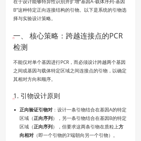
在于设计能够特异性识别并扩增“基因A-载体序列-基因
B”这种特定正向连接结构的引物。以下是系统的引物选
择与实验设计策略。
一、 核心策略：跨越连接点的PCR
检测
不能仅对单个基因进行PCR，而必须设计跨越两个基因
之间或基因与载体特定区域之间连接点的引物，以确定
其相对方向和顺序。
1. 引物设计原则
正向验证引物对
：设计一条引物结合在基因A的特定
区域（
正向序列
），另一条引物结合在基因B的特定
区域（
正向序列
），但要求这两条引物在质粒上
方
向相对
（即一个引物的3‘端朝向另一个引物）。