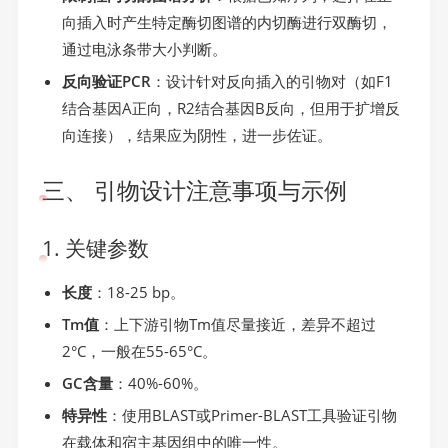
向插入时产生特定酶切图谱的内切酶进行双酶切，
通过电泳条带大小判断。
反向验证PCR
：设计针对反向插入的引物对（如F1
结合基因A正向，R2结合基因B反向，但用于扩增反
向连接），结果应为阴性，进一步佐证。
三、 引物设计注意事项与示例
1. 关键参数
长度
：18-25 bp。
Tm值
：上下游引物Tm值尽量接近，差异不超过
2°C，一般在55-65°C。
GC含量
：40%-60%。
特异性
：使用BLAST或Primer-BLAST工具验证引物
在载体和宿主基因组中的唯一性。