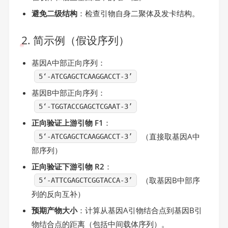
避免二级结构
：检查引物自身二聚体及发卡结构。
2. 简示例（假设序列）
基因A中部正向序列：
5‘-ATCGAGCTCAAGGACCT-3’
基因B中部正向序列：
5‘-TGGTACCGAGCTCGAAT-3’
正向验证上游引物 F1
：
（直接取基因A中
5‘-ATCGAGCTCAAGGACCT-3’
部序列）
正向验证下游引物 R2
：
（取基因B中部序
5‘-ATTCGAGCTCGGTACCA-3’
列的反向互补）
预期产物大小
：计算从基因A引物结合点到基因B引
物结合点的距离（包括中间载体序列）。