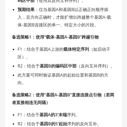
码区中部
（使用其反向互补序列）。
预期结果
：仅当基因A和基因B以正确正向顺序插
入，且方向正确时，才能扩增出跨越整个基因A-载
体-基因B连接区的单一、特定大小的片段。
备选策略1：使用“载体-基因A-基因B”跨越引物
F1：结合于基因A上游的
载体特定序列
（如启动子
区）。
R2：结合于
基因B的编码区中部
（反向互补序列）。
此方案可同时验证基因A的起始位置和基因B的方
向。
备选策略2：使用“基因A-基因B”直接连接点引物（若两
者直接相连无间隔）
F1：结合于
基因A的3‘末端
序列。
R2：结合于
基因B的5‘起始
序列的反向互补。