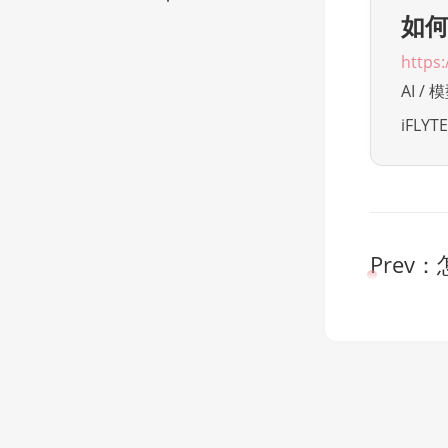
如
https
AI / 
iFLYT
Prev：