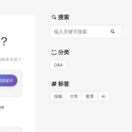
搜索
？
分类
描绘班主任？
Q&A
重新提问
标签
技能
大学
教育
AI
he