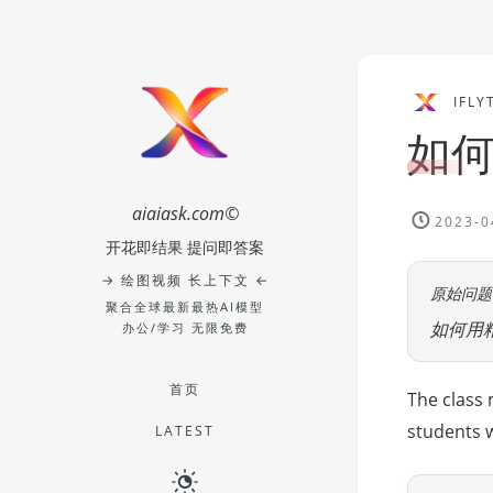
IFLY
如
aiaiask.com©
2023-0
开花即结果 提问即答案
→ 绘图视频 长上下文 ←
原始问题
聚合全球最新最热AI模型
如何用
办公/学习 无限免费
首页
The class 
students 
LATEST