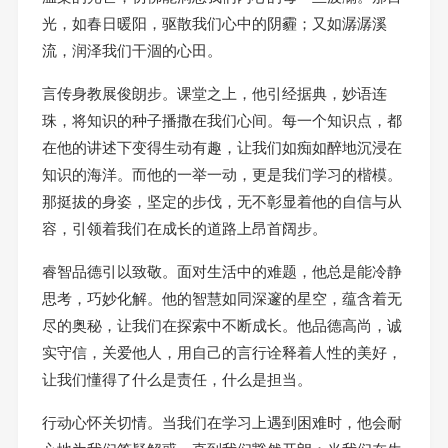
光，如春日暖阳，驱散我们心中的阴霾；又如潺潺溪
流，润泽我们干涸的心田。
言传身教展俊朗步。课堂之上，他引经据典，妙语连
珠，将知识的种子播撒在我们心间。每一个知识点，都
在他的讲述下变得生动有趣，让我们如痴如醉地沉浸在
知识的海洋。而他的一举一动，更是我们学习的楷模。
那挺拔的身姿，坚定的步伐，无不彰显着他的自信与从
容，引领着我们在成长的道路上昂首阔步。
睿智品德引以致敬。面对生活中的难题，他总是能冷静
思考，巧妙化解。他的智慧如同深邃的星空，蕴含着无
尽的奥秘，让我们在探索中不断成长。他品德高尚，诚
实守信，关爱他人，用自己的言行诠释着人性的美好，
让我们懂得了什么是责任，什么是担当。
行动心怀关切情。当我们在学习上遇到困难时，他会耐