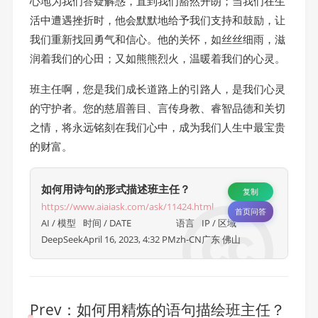
心地为我们答疑解惑，直到我们豁然开朗；当我们在生
活中遭遇挫折时，他会默默地给予我们支持和鼓励，让
我们重新找回勇气和信心。他的关怀，如丝丝细雨，滋
润着我们的心田；又如熊熊烈火，温暖着我们的心灵。
班主任啊，您是我们成长道路上的引路人，是我们心灵
的守护者。您的慈眉善目、言传身教、睿智品德和关切
之情，将永远铭刻在我们心中，成为我们人生中最宝贵
的财富。
如何用诗句的形式描述班主任？
复制
https://www.aiaiask.com/ask/11424.html
首页问答
AI / 模型
时间 / DATE
语言
IP / 区域
DeepSeek
April 16, 2023, 4:32 PM
zh-CN
广东 佛山
Prev：
如何用精炼的语句描绘班主任？